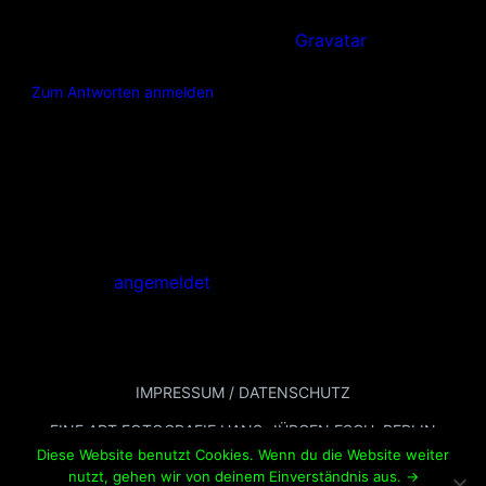
screen in the dashboard.
Commenter avatars come from
Gravatar
.
Zum Antworten anmelden
Schreibe einen
Kommentar
Du musst
angemeldet
sein, um einen Kommentar
abzugeben.
IMPRESSUM / DATENSCHUTZ
FINE ART FOTOGRAFIE HANS-JÜRGEN ESCH, BERLIN
Diese Website benutzt Cookies. Wenn du die Website weiter
nutzt, gehen wir von deinem Einverständnis aus. ->