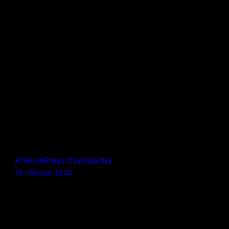
Schlagwörter:
Kommentare
Eine Antwort zu „Hello
world!“
A WordPress Commenter
15. Februar 2023
Hi, this is a comment.
To get started with moderating, editing, and
deleting comments, please visit the Comments