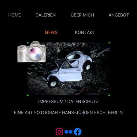
Direkt
zum
HOME
GALERIEN
ÜBER MICH
ANGEBOT
Inhalt
wechseln
NEWS
KONTAKT
IMPRESSUM / DATENSCHUTZ
FINE ART FOTOGRAFIE HANS-JÜRGEN ESCH, BERLIN
Instagram
Flickr
Facebook